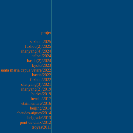
projet
suzhou 2025
fuzhou(2)/2025
shenyang(4)/2024
taïpei/2024
bastia(2)/2024
kyoto/2023
santa maria capua vetere/2022
bastia/2022
fuzhou/2022
shenyang(3)/2021
shenyang(2)/2019
budva/2019
bernin/2017
etainnemare/2016
beijing/2014
chaudes-aigues/2014
belgrade/2013
pont de claix/2012
troyes/2011