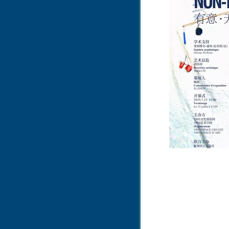
Après avoir obtenu mon di
Xun en 2013, je suis partie ét