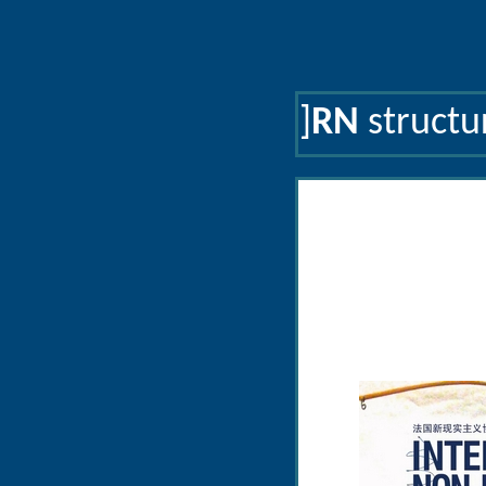
]
RN
structu