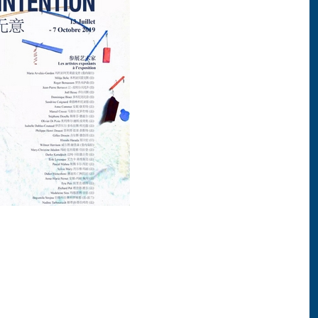
plôme de l'Académie des Beaux-Arts Lu
udier en France. Aujourd’hui, je suis très